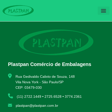
QUEM SOM
FALE CO
Plastpan Comércio de Embalagens
Rua Gedivaldo Calixto de Souza, 148
Vila Nova York - São Paulo/SP
CEP: 03479-030
(11) 2722.1449 • 2725.6528 • 3774.2361
plastpan@plastpan.com.br