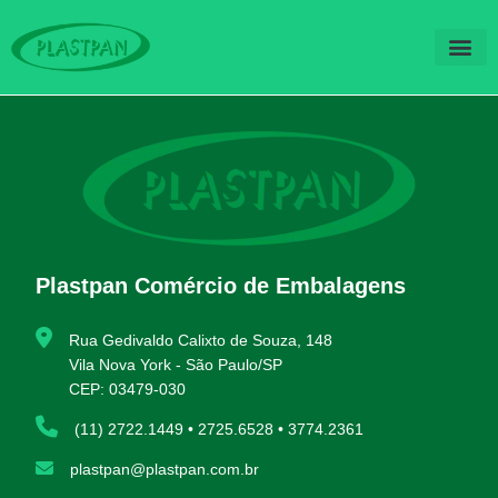
QUEM SOM
FALE CO
Plastpan Comércio de Embalagens
Rua Gedivaldo Calixto de Souza, 148
Vila Nova York - São Paulo/SP
CEP: 03479-030
(11) 2722.1449 • 2725.6528 • 3774.2361
plastpan@plastpan.com.br