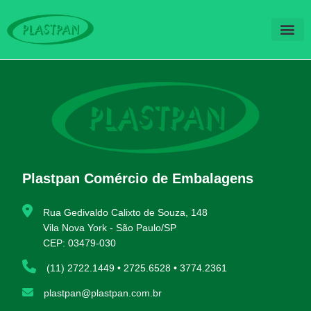
QUEM SOM
FALE CO
Plastpan Comércio de Embalagens
Rua Gedivaldo Calixto de Souza, 148
Vila Nova York - São Paulo/SP
CEP: 03479-030
(11) 2722.1449 • 2725.6528 • 3774.2361
plastpan@plastpan.com.br