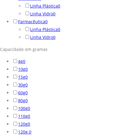
Linha Plástica
0
Linha Vidro
0
Farmacêutica
0
Linha Plástica
0
Linha Vidro
0
Capacidade em gramas
4g
0
10g
0
15g
0
30g
0
60g
0
80g
0
100g
0
110g
0
120g
0
120g.
0