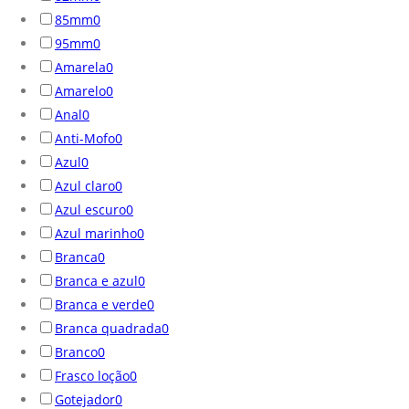
85mm
0
95mm
0
Amarela
0
Amarelo
0
Anal
0
Anti-Mofo
0
Azul
0
Azul claro
0
Azul escuro
0
Azul marinho
0
Branca
0
Branca e azul
0
Branca e verde
0
Branca quadrada
0
Branco
0
Frasco loção
0
Gotejador
0