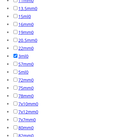
11mm
0
13.5mm
0
15ml
0
16mm
0
19mm
0
20.5mm
0
22mm
0
3ml
0
57mm
0
5ml
0
72mm
0
75mm
0
78mm
0
7x10mm
0
7x12mm
0
7x7mm
0
80mm
0
82mm
0