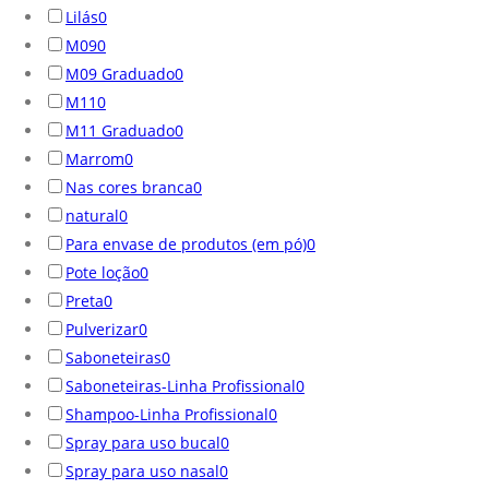
Lilás
0
M09
0
M09 Graduado
0
M11
0
M11 Graduado
0
Marrom
0
Nas cores branca
0
natural
0
Para envase de produtos (em pó)
0
Pote loção
0
Preta
0
Pulverizar
0
Saboneteiras
0
Saboneteiras-Linha Profissional
0
Shampoo-Linha Profissional
0
Spray para uso bucal
0
Spray para uso nasal
0