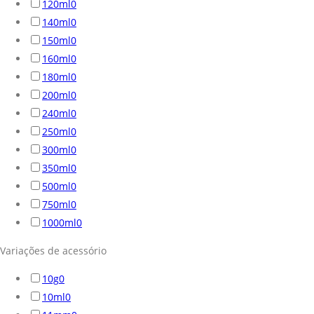
120ml
0
140ml
0
150ml
0
160ml
0
180ml
0
200ml
0
240ml
0
250ml
0
300ml
0
350ml
0
500ml
0
750ml
0
1000ml
0
Variações de acessório
10g
0
10ml
0