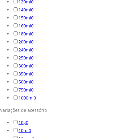
120ml
0
140ml
0
150ml
0
160ml
0
180ml
0
200ml
0
240ml
0
250ml
0
300ml
0
350ml
0
500ml
0
750ml
0
1000ml
0
Variações de acessório
10g
0
10ml
0