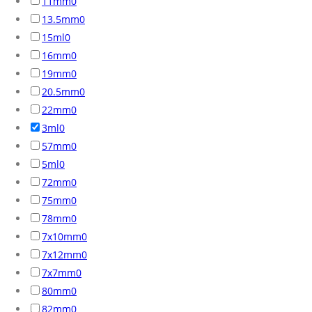
11mm
0
13.5mm
0
15ml
0
16mm
0
19mm
0
20.5mm
0
22mm
0
3ml
0
57mm
0
5ml
0
72mm
0
75mm
0
78mm
0
7x10mm
0
7x12mm
0
7x7mm
0
80mm
0
82mm
0