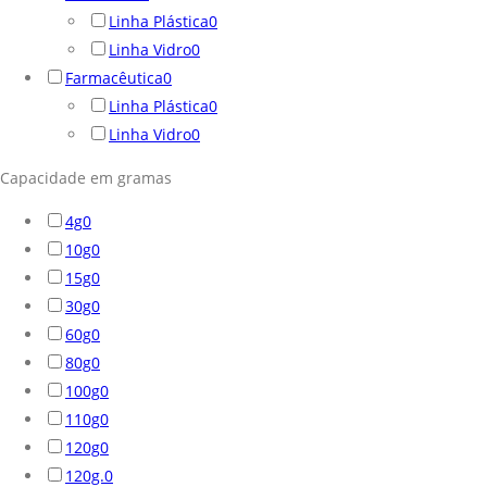
Linha Plástica
0
Linha Vidro
0
Farmacêutica
0
Linha Plástica
0
Linha Vidro
0
Capacidade em gramas
4g
0
10g
0
15g
0
30g
0
60g
0
80g
0
100g
0
110g
0
120g
0
120g.
0