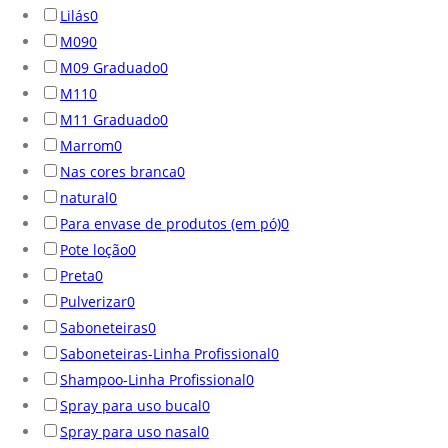
Lilás
0
M09
0
M09 Graduado
0
M11
0
M11 Graduado
0
Marrom
0
Nas cores branca
0
natural
0
Para envase de produtos (em pó)
0
Pote loção
0
Preta
0
Pulverizar
0
Saboneteiras
0
Saboneteiras-Linha Profissional
0
Shampoo-Linha Profissional
0
Spray para uso bucal
0
Spray para uso nasal
0