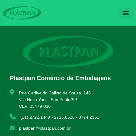
QUEM SOM
FALE CO
Plastpan Comércio de Embalagens
Rua Gedivaldo Calixto de Souza, 148
Vila Nova York - São Paulo/SP
CEP: 03479-030
(11) 2722.1449 • 2725.6528 • 3774.2361
plastpan@plastpan.com.br