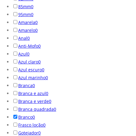
85mm
0
95mm
0
Amarela
0
Amarelo
0
Anal
0
Anti-Mofo
0
Azul
0
Azul claro
0
Azul escuro
0
Azul marinho
0
Branca
0
Branca e azul
0
Branca e verde
0
Branca quadrada
0
Branco
0
Frasco loção
0
Gotejador
0