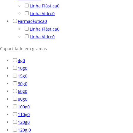
Linha Plástica
0
Linha Vidro
0
Farmacêutica
0
Linha Plástica
0
Linha Vidro
0
Capacidade em gramas
4g
0
10g
0
15g
0
30g
0
60g
0
80g
0
100g
0
110g
0
120g
0
120g.
0