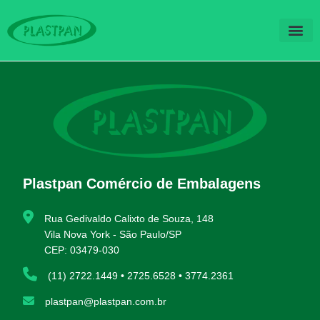
QUEM SOM
FALE CO
Plastpan Comércio de Embalagens
Rua Gedivaldo Calixto de Souza, 148
Vila Nova York - São Paulo/SP
CEP: 03479-030
(11) 2722.1449 • 2725.6528 • 3774.2361
plastpan@plastpan.com.br