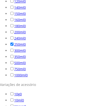
120ml
0
140ml
0
150ml
0
160ml
0
180ml
0
200ml
0
240ml
0
250ml
0
300ml
0
350ml
0
500ml
0
750ml
0
1000ml
0
Variações de acessório
10g
0
10ml
0