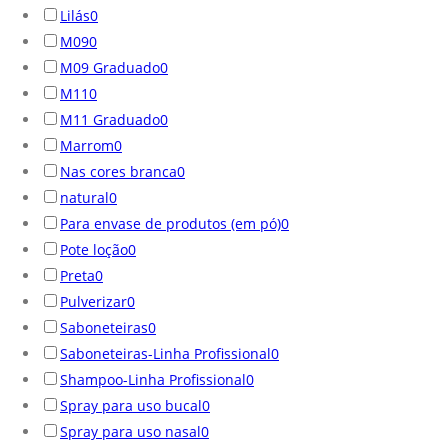
Lilás
0
M09
0
M09 Graduado
0
M11
0
M11 Graduado
0
Marrom
0
Nas cores branca
0
natural
0
Para envase de produtos (em pó)
0
Pote loção
0
Preta
0
Pulverizar
0
Saboneteiras
0
Saboneteiras-Linha Profissional
0
Shampoo-Linha Profissional
0
Spray para uso bucal
0
Spray para uso nasal
0