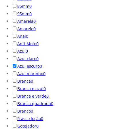
85mm
0
95mm
0
Amarela
0
Amarelo
0
Anal
0
Anti-Mofo
0
Azul
0
Azul claro
0
Azul escuro
0
Azul marinho
0
Branca
0
Branca e azul
0
Branca e verde
0
Branca quadrada
0
Branco
0
Frasco loção
0
Gotejador
0