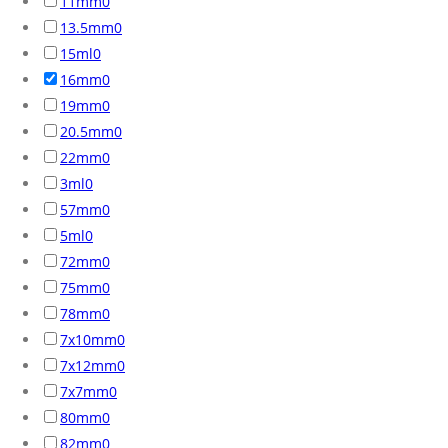
11mm
0
13.5mm
0
15ml
0
16mm
0
19mm
0
20.5mm
0
22mm
0
3ml
0
57mm
0
5ml
0
72mm
0
75mm
0
78mm
0
7x10mm
0
7x12mm
0
7x7mm
0
80mm
0
82mm
0