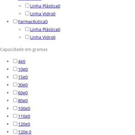
Linha Plástica
0
Linha Vidro
0
Farmacêutica
0
Linha Plástica
0
Linha Vidro
0
Capacidade em gramas
4g
0
10g
0
15g
0
30g
0
60g
0
80g
0
100g
0
110g
0
120g
0
120g.
0