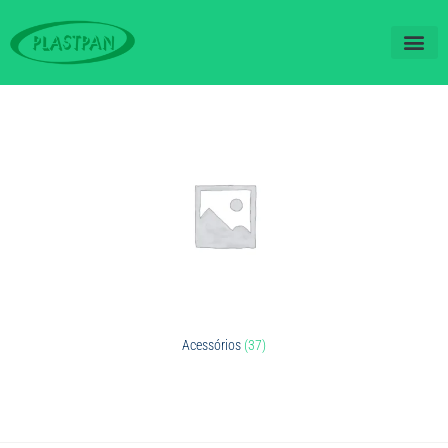
QUEM SOM
FALE CO
Acessórios
(37)