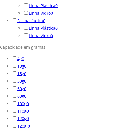
Linha Plástica
0
Linha Vidro
0
Farmacêutica
0
Linha Plástica
0
Linha Vidro
0
Capacidade em gramas
4g
0
10g
0
15g
0
30g
0
60g
0
80g
0
100g
0
110g
0
120g
0
120g.
0