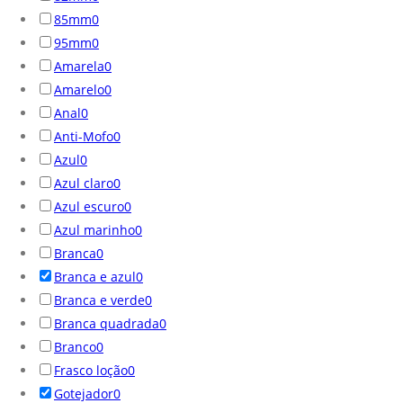
85mm
0
95mm
0
Amarela
0
Amarelo
0
Anal
0
Anti-Mofo
0
Azul
0
Azul claro
0
Azul escuro
0
Azul marinho
0
Branca
0
Branca e azul
0
Branca e verde
0
Branca quadrada
0
Branco
0
Frasco loção
0
Gotejador
0