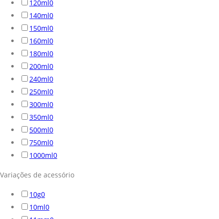
120ml
0
140ml
0
150ml
0
160ml
0
180ml
0
200ml
0
240ml
0
250ml
0
300ml
0
350ml
0
500ml
0
750ml
0
1000ml
0
Variações de acessório
10g
0
10ml
0