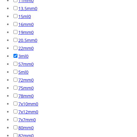
11mm
0
13.5mm
0
15ml
0
16mm
0
19mm
0
20.5mm
0
22mm
0
3ml
0
57mm
0
5ml
0
72mm
0
75mm
0
78mm
0
7x10mm
0
7x12mm
0
7x7mm
0
80mm
0
82mm
0