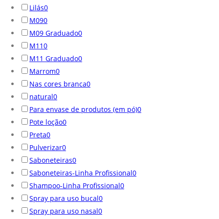
Lilás
0
M09
0
M09 Graduado
0
M11
0
M11 Graduado
0
Marrom
0
Nas cores branca
0
natural
0
Para envase de produtos (em pó)
0
Pote loção
0
Preta
0
Pulverizar
0
Saboneteiras
0
Saboneteiras-Linha Profissional
0
Shampoo-Linha Profissional
0
Spray para uso bucal
0
Spray para uso nasal
0