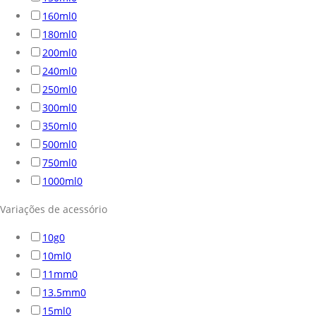
160ml
0
180ml
0
200ml
0
240ml
0
250ml
0
300ml
0
350ml
0
500ml
0
750ml
0
1000ml
0
Variações de acessório
10g
0
10ml
0
11mm
0
13.5mm
0
15ml
0