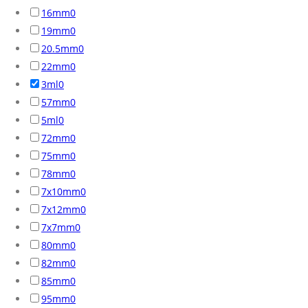
16mm
0
19mm
0
20.5mm
0
22mm
0
3ml
0
57mm
0
5ml
0
72mm
0
75mm
0
78mm
0
7x10mm
0
7x12mm
0
7x7mm
0
80mm
0
82mm
0
85mm
0
95mm
0