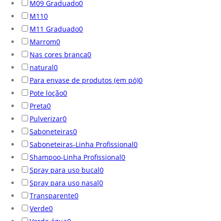
M09 Graduado
0
M11
0
M11 Graduado
0
Marrom
0
Nas cores branca
0
natural
0
Para envase de produtos (em pó)
0
Pote loção
0
Preta
0
Pulverizar
0
Saboneteiras
0
Saboneteiras-Linha Profissional
0
Shampoo-Linha Profissional
0
Spray para uso bucal
0
Spray para uso nasal
0
Transparente
0
Verde
0