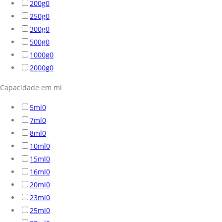
200g
0
250g
0
300g
0
500g
0
1000g
0
2000g
0
Capacidade em ml
5ml
0
7ml
0
8ml
0
10ml
0
15ml
0
16ml
0
20ml
0
23ml
0
25ml
0