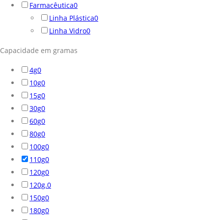
Farmacêutica
0
Linha Plástica
0
Linha Vidro
0
Capacidade em gramas
4g
0
10g
0
15g
0
30g
0
60g
0
80g
0
100g
0
110g
0
120g
0
120g.
0
150g
0
180g
0