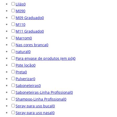
Lilás
0
M09
0
M09 Graduado
0
M11
0
M11 Graduado
0
Marrom
0
Nas cores branca
0
natural
0
Para envase de produtos (em pó)
0
Pote loção
0
Preta
0
Pulverizar
0
Saboneteiras
0
Saboneteiras-Linha Profissional
0
Shampoo-Linha Profissional
0
Spray para uso bucal
0
Spray para uso nasal
0