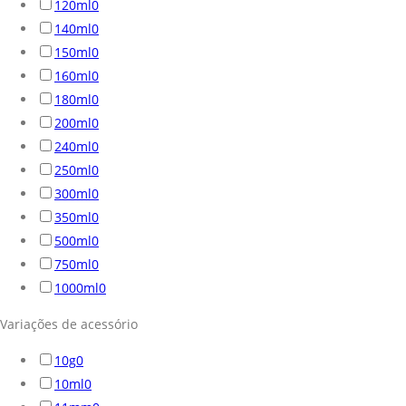
120ml
0
140ml
0
150ml
0
160ml
0
180ml
0
200ml
0
240ml
0
250ml
0
300ml
0
350ml
0
500ml
0
750ml
0
1000ml
0
Variações de acessório
10g
0
10ml
0