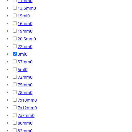
11mm
0
13.5mm
0
15ml
0
16mm
0
19mm
0
20.5mm
0
22mm
0
3ml
0
57mm
0
5ml
0
72mm
0
75mm
0
78mm
0
7x10mm
0
7x12mm
0
7x7mm
0
80mm
0
82mm
0