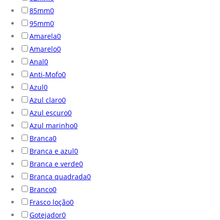
85mm
0
95mm
0
Amarela
0
Amarelo
0
Anal
0
Anti-Mofo
0
Azul
0
Azul claro
0
Azul escuro
0
Azul marinho
0
Branca
0
Branca e azul
0
Branca e verde
0
Branca quadrada
0
Branco
0
Frasco loção
0
Gotejador
0