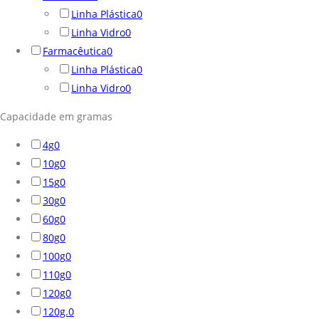
Linha Plástica
0
Linha Vidro
0
Farmacêutica
0
Linha Plástica
0
Linha Vidro
0
Capacidade em gramas
4g
0
10g
0
15g
0
30g
0
60g
0
80g
0
100g
0
110g
0
120g
0
120g.
0