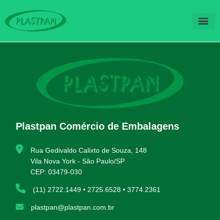
QUEM SOM
FALE CO
Plastpan Comércio de Embalagens
Rua Gedivaldo Calixto de Souza, 148
Vila Nova York - São Paulo/SP
CEP: 03479-030
(11) 2722.1449 • 2725.6528 • 3774.2361
plastpan@plastpan.com.br