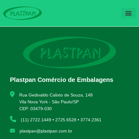
QUEM SOM
FALE CO
Plastpan Comércio de Embalagens
Rua Gedivaldo Calixto de Souza, 148
Vila Nova York - São Paulo/SP
CEP: 03479-030
(11) 2722.1449 • 2725.6528 • 3774.2361
plastpan@plastpan.com.br