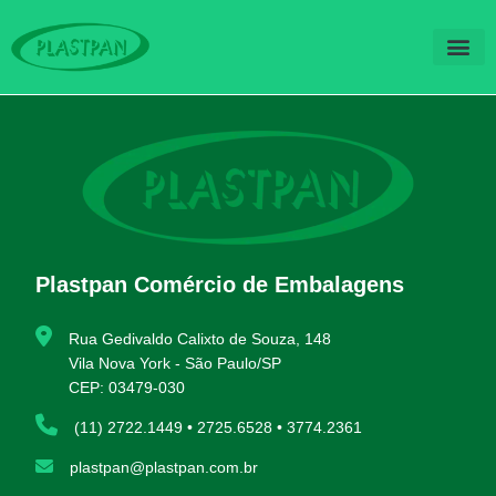
QUEM SOM
FALE CO
Plastpan Comércio de Embalagens
Rua Gedivaldo Calixto de Souza, 148
Vila Nova York - São Paulo/SP
CEP: 03479-030
(11) 2722.1449 • 2725.6528 • 3774.2361
plastpan@plastpan.com.br