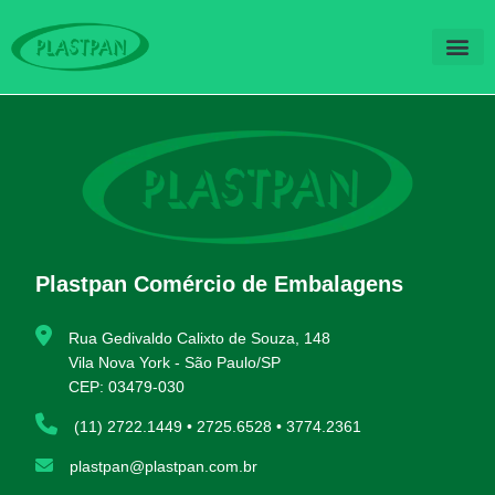
QUEM SOM
FALE CO
Plastpan Comércio de Embalagens
Rua Gedivaldo Calixto de Souza, 148
Vila Nova York - São Paulo/SP
CEP: 03479-030
(11) 2722.1449 • 2725.6528 • 3774.2361
plastpan@plastpan.com.br