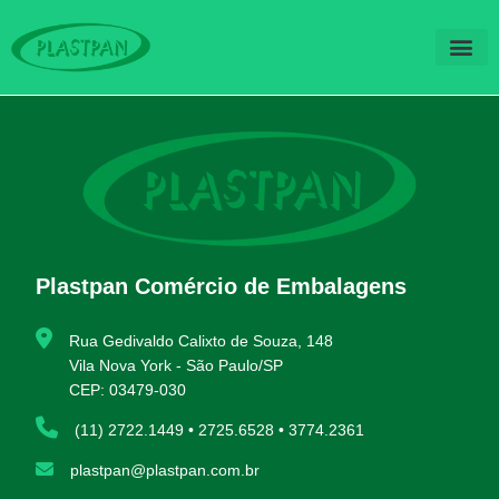
QUEM SOM
FALE CO
Plastpan Comércio de Embalagens
Rua Gedivaldo Calixto de Souza, 148
Vila Nova York - São Paulo/SP
CEP: 03479-030
(11) 2722.1449 • 2725.6528 • 3774.2361
plastpan@plastpan.com.br