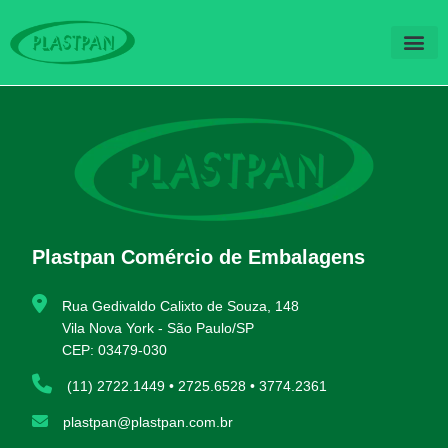
QUEM SOM
FALE CO
Plastpan Comércio de Embalagens
Rua Gedivaldo Calixto de Souza, 148
Vila Nova York - São Paulo/SP
CEP: 03479-030
(11) 2722.1449 • 2725.6528 • 3774.2361
plastpan@plastpan.com.br