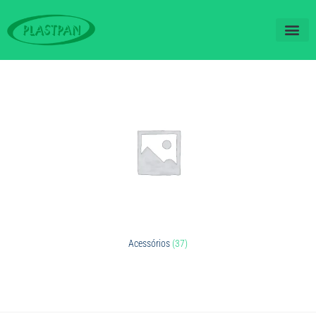
QUEM SOM
FALE CO
Acessórios
(37)