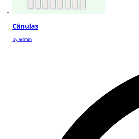
Cânulas
by admin